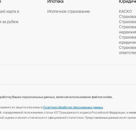
Автострахование
Имущество
КАСКО
Страхование квар
ОСАГО
Страхование дома
Е-ОСАГО
Ипотечное страхо
КАСКО для юридических лиц
Страхование такси (ОСГОП)
Путешествие
Ипотека
Синяя (Зеленая) карта в
Ипотечное страхо
Беларусь
Выезжающим за рубеж