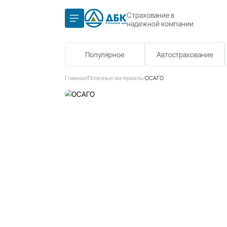
Страхование в
надежной компа
Популярное
Автост
Главная
/
Полезные материалы
/
ОСАГО