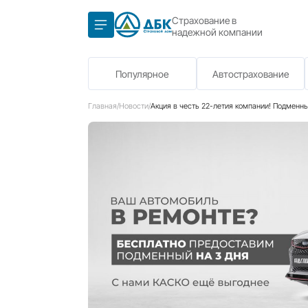
Страхование в
надежной компа
Популярное
Автост
Главная
/
Новости
/
Акция в честь 22-летия к