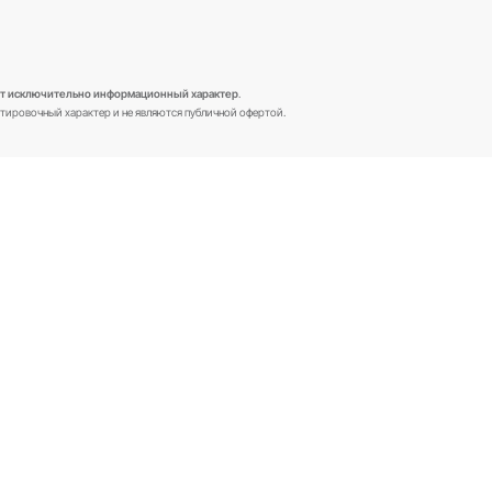
вание
КАСКО
Страхование ОПО
Страхование грузов
Страхование коммерческой
недвижимости
Страхование имущества
юридических лиц
Страхование гражданской
ответственности
вание файлов cookie.
нальных данных
.
кодекса Российской Федерации, и
носит исключительно информационный х