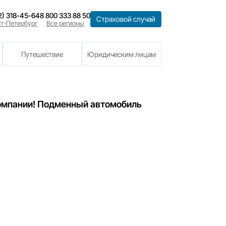
8 (812) 318-45-64
8 800 333 88 50
Санкт-Петербург
Все регионы
е
Имущество
Путешествие
24
я в честь 22-летия компании! Подменный