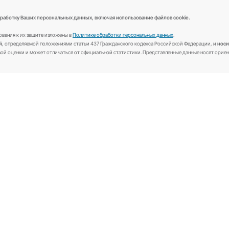
Синяя (Зеленая) карта в
Ипотечное страхо
Беларусь
Выезжающим за рубеж
аёте
Согласие
на обработку Ваших персональных данных, включая использо
е реализуемые требования к их защите изложены в
Политике обработки персо
 публичной офертой
, определяемой положениями статьи 437 Гражданского 