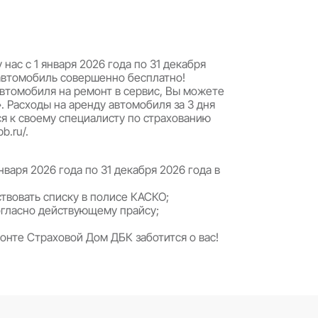
тенные полисы КАСКО у нас с 1 января 2026 год
 пользование подменный автомобиль совершенно
латой, при постановке автомобиля на ремонт в
ртнеры «Альмак прокат». Расходы на аренду авт
й, необходимо обратиться к своему специалисту
т https://avto-prokat.spb.ru/.
, приобретенного с 1 января 2026 года по 31 де