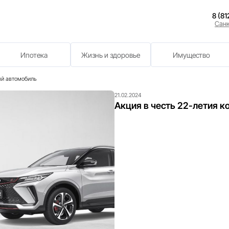
нии
рахование
Ипотека
Жизнь и здоровь
омпании! Подменный автомобиль
21.02.20
Акци