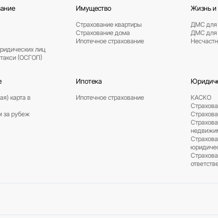
самого клиента (страхователя по полису), пере
в одном из пунктов выдачи. Или заказать подач
томобилем, возможно с партнерской скидкой 2
ривычный комфортный образ жизни, так как пок
Автострахование
Имущество
КАСКО
Страхование квар
ОСАГО
Страхование дома
Е-ОСАГО
Ипотечное страхо
КАСКО для юридических лиц
Страхование такси (ОСГОП)
Путешествие
Ипотека