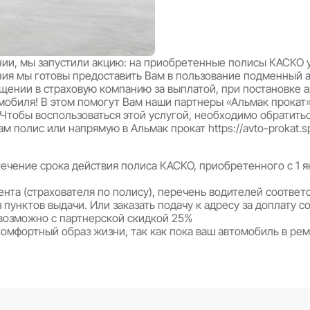
летия компании, мы запустили акцию: на приобре
рока страхования мы готовы предоставить Вам в
лучая и обращении в страховую компанию за вып
енного автомобиля! В этом помогут Вам наши па
ем на себя. Чтобы воспользоваться этой услуго
й подбирал вам полис или напрямую в Альмак прока
ся 1 раз в течение срока действия полиса КАСКО